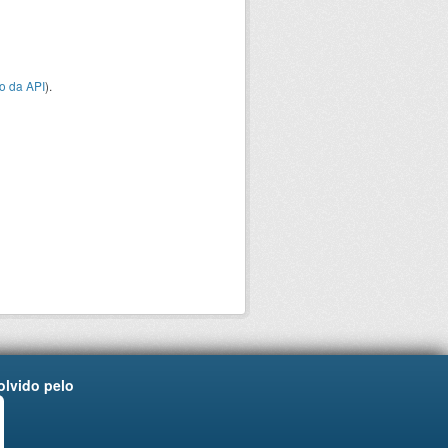
o da API
).
lvido pelo