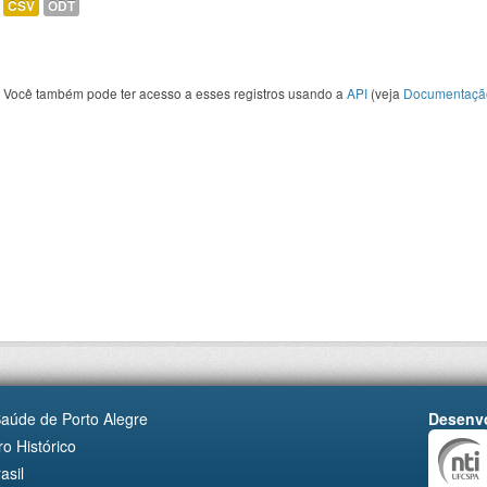
CSV
ODT
Você também pode ter acesso a esses registros usando a
API
(veja
Documentaçã
Saúde de Porto Alegre
Desenvo
o Histórico
asil