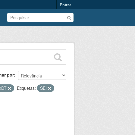
Entrar
nar por
ODT
Etiquetas:
SEI