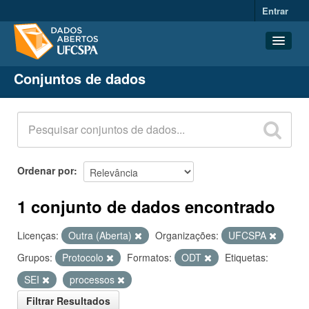
Entrar
Conjuntos de dados
Conjuntos de dados
Organizações
Grupos
Sobre
Ordenar por
1 conjunto de dados encontrado
Licenças:
Outra (Aberta)
Organizações:
UFCSPA
Grupos:
Protocolo
Formatos:
ODT
Etiquetas:
SEI
processos
Filtrar Resultados