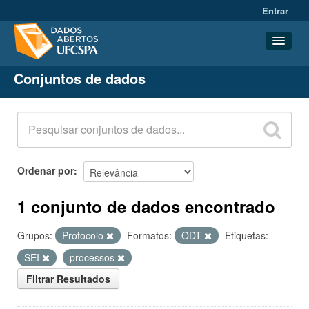
Entrar
Conjuntos de dados
Conjuntos de dados
Organizações
Grupos
Sobre
Ordenar por
1 conjunto de dados encontrado
Grupos:
Protocolo
Formatos:
ODT
Etiquetas:
SEI
processos
Filtrar Resultados