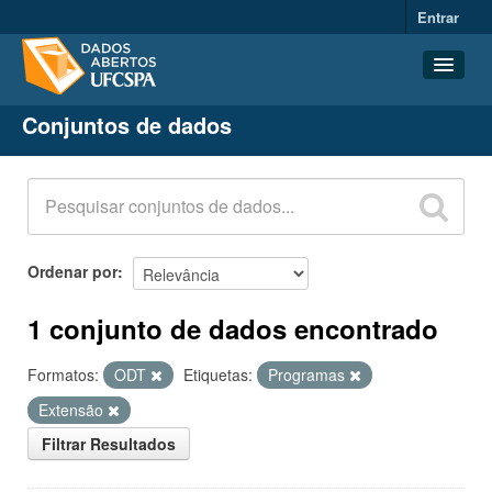
Entrar
Conjuntos de dados
Conjuntos de dados
Organizações
Grupos
Sobre
Ordenar por
1 conjunto de dados encontrado
Formatos:
ODT
Etiquetas:
Programas
Extensão
Filtrar Resultados