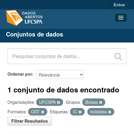
Entrar
Conjuntos de dados
Conjuntos de dados
Organizações
Grupos
Sobre
Ordenar por
1 conjunto de dados encontrado
Organizações:
UFCSPA
Grupos:
Bolsas
Formatos:
ODT
Etiquetas:
IC
bolsistas
Filtrar Resultados