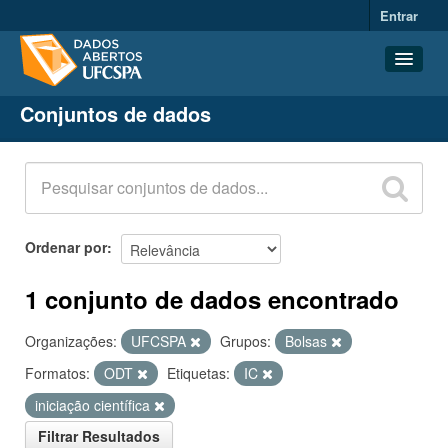
Entrar
Conjuntos de dados
Conjuntos de dados
Organizações
Grupos
Sobre
Ordenar por
1 conjunto de dados encontrado
Organizações:
UFCSPA
Grupos:
Bolsas
Formatos:
ODT
Etiquetas:
IC
iniciação científica
Filtrar Resultados