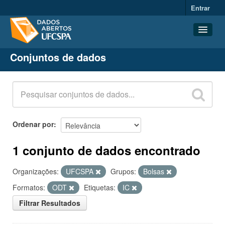
Entrar
Conjuntos de dados
Conjuntos de dados
Organizações
Grupos
Sobre
Ordenar por
1 conjunto de dados encontrado
Organizações:
UFCSPA
Grupos:
Bolsas
Formatos:
ODT
Etiquetas:
IC
Filtrar Resultados