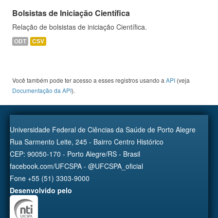
Bolsistas de Iniciação Científica
Relação de bolsistas de iniciação Científica.
ODT
CSV
Você também pode ter acesso a esses registros usando a
API
(veja
Documentação da API
).
Universidade Federal de Ciências da Saúde de Porto Alegre
Rua Sarmento Leite, 245 - Bairro Centro Histórico
CEP: 90050-170 - Porto Alegre/RS - Brasil
facebook.com/UFCSPA - @UFCSPA_oficial
Fone +55 (51) 3303-9000
Desenvolvido pelo