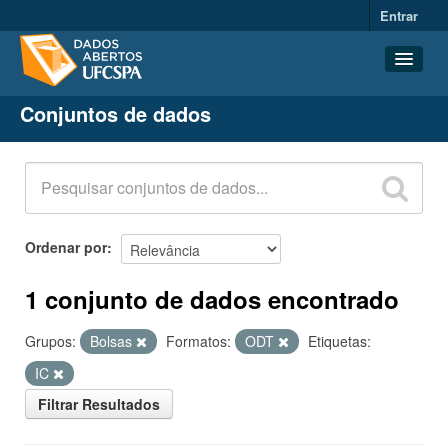
Entrar
Conjuntos de dados
Conjuntos de dados
Organizações
Grupos
Sobre
Ordenar por
1 conjunto de dados encontrado
Grupos:
Bolsas
Formatos:
ODT
Etiquetas:
IC
Filtrar Resultados