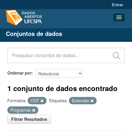
Entrar
Conjuntos de dados
Conjuntos de dados
Organizações
Grupos
Sobre
Ordenar por
1 conjunto de dados encontrado
Formatos:
ODT
Etiquetas:
Extensão
Programas
Filtrar Resultados