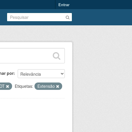
Entrar
nar por
DT
Etiquetas:
Extensão