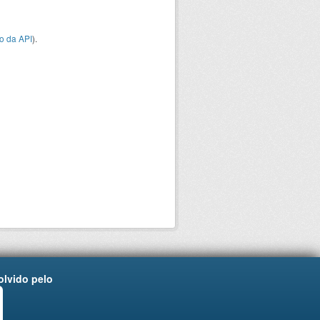
o da API
).
lvido pelo