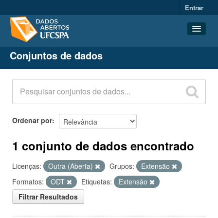
Entrar
Conjuntos de dados
Conjuntos de dados
Organizações
Grupos
Sobre
Ordenar por
1 conjunto de dados encontrado
Licenças:
Outra (Aberta)
Grupos:
Extensão
Formatos:
ODT
Etiquetas:
Extensão
Filtrar Resultados