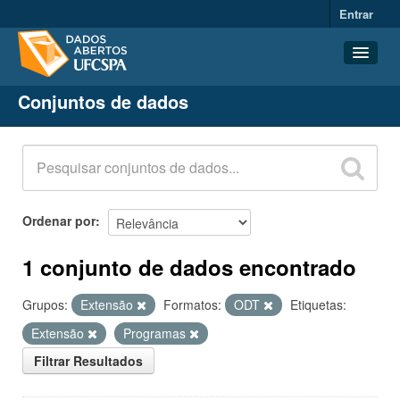
Entrar
Conjuntos de dados
Conjuntos de dados
Organizações
Grupos
Sobre
Ordenar por
1 conjunto de dados encontrado
Grupos:
Extensão
Formatos:
ODT
Etiquetas:
Extensão
Programas
Filtrar Resultados