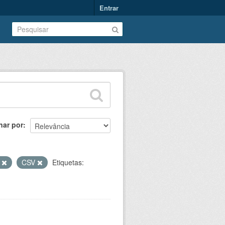
Entrar
nar por
T
CSV
Etiquetas: