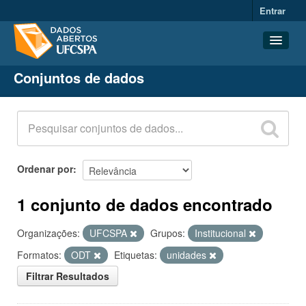
Entrar
Conjuntos de dados
Conjuntos de dados
Organizações
Grupos
Sobre
Ordenar por
1 conjunto de dados encontrado
Organizações:
UFCSPA
Grupos:
Institucional
Formatos:
ODT
Etiquetas:
unidades
Filtrar Resultados