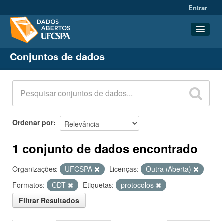
Entrar
Conjuntos de dados
Conjuntos de dados
Organizações
Grupos
Sobre
Ordenar por
1 conjunto de dados encontrado
Organizações:
UFCSPA
Licenças:
Outra (Aberta)
Formatos:
ODT
Etiquetas:
protocolos
Filtrar Resultados