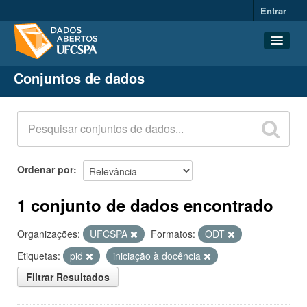
Entrar
Conjuntos de dados
Conjuntos de dados
Organizações
Grupos
Sobre
Ordenar por
1 conjunto de dados encontrado
Organizações:
UFCSPA
Formatos:
ODT
Etiquetas:
pid
iniciação à docência
Filtrar Resultados