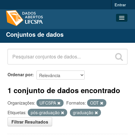
Entrar
Conjuntos de dados
Conjuntos de dados
Organizações
Grupos
Sobre
Ordenar por
1 conjunto de dados encontrado
Organizações:
UFCSPA
Formatos:
ODT
Etiquetas:
pós-graduação
graduação
Filtrar Resultados