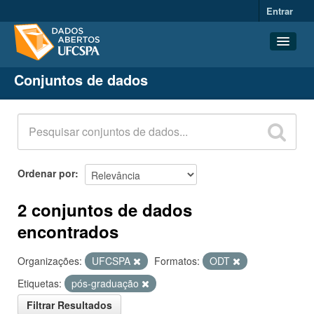
Entrar
Conjuntos de dados
Conjuntos de dados
Organizações
Grupos
Sobre
Ordenar por
2 conjuntos de dados
encontrados
Organizações:
UFCSPA
Formatos:
ODT
Etiquetas:
pós-graduação
Filtrar Resultados