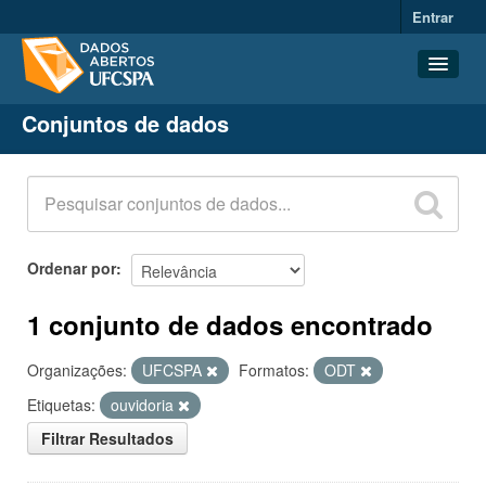
Entrar
Conjuntos de dados
Conjuntos de dados
Organizações
Grupos
Sobre
Ordenar por
1 conjunto de dados encontrado
Organizações:
UFCSPA
Formatos:
ODT
Etiquetas:
ouvidoria
Filtrar Resultados