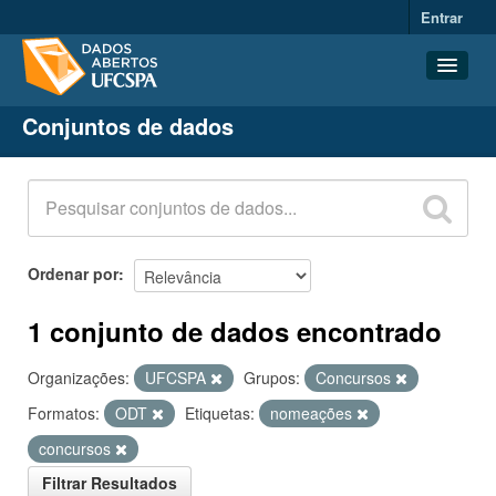
Entrar
Conjuntos de dados
Conjuntos de dados
Organizações
Grupos
Sobre
Ordenar por
1 conjunto de dados encontrado
Organizações:
UFCSPA
Grupos:
Concursos
Formatos:
ODT
Etiquetas:
nomeações
concursos
Filtrar Resultados