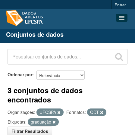
Entrar
Conjuntos de dados
Conjuntos de dados
Organizações
Grupos
Sobre
Ordenar por
3 conjuntos de dados
encontrados
Organizações:
UFCSPA
Formatos:
ODT
Etiquetas:
graduação
Filtrar Resultados