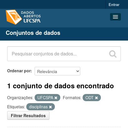
Entrar
Conjuntos de dados
Conjuntos de dados
Organizações
Grupos
Sobre
Ordenar por
1 conjunto de dados encontrado
Organizações:
UFCSPA
Formatos:
ODT
Etiquetas:
disciplinas
Filtrar Resultados