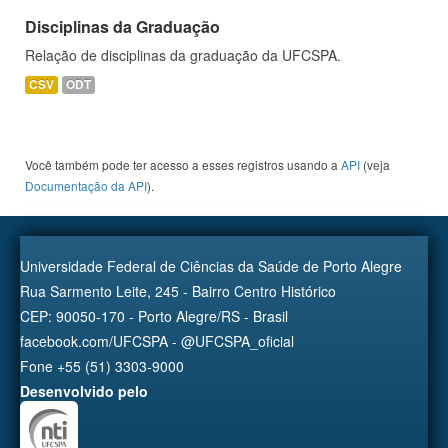
Disciplinas da Graduação
Relação de disciplinas da graduação da UFCSPA.
CSV
ODT
Você também pode ter acesso a esses registros usando a
API
(veja
Documentação da API
).
Universidade Federal de Ciências da Saúde de Porto Alegre
Rua Sarmento Leite, 245 - Bairro Centro Histórico
CEP: 90050-170 - Porto Alegre/RS - Brasil
facebook.com/UFCSPA - @UFCSPA_oficial
Fone +55 (51) 3303-9000
Desenvolvido pelo