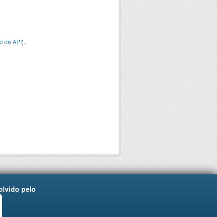
o da API
).
lvido pelo