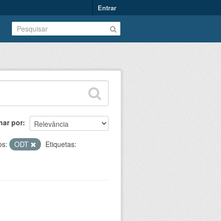
Entrar
nar por
os:
ODT
Etiquetas: