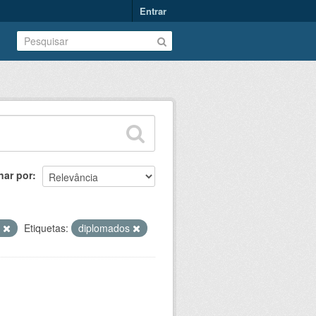
Entrar
nar por
T
Etiquetas:
diplomados