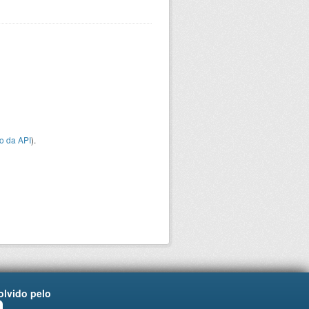
o da API
).
lvido pelo