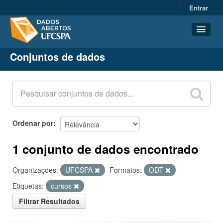
Entrar
Conjuntos de dados
Conjuntos de dados
Organizações
Grupos
Sobre
Ordenar por
1 conjunto de dados encontrado
Organizações:
UFCSPA
Formatos:
ODT
Etiquetas:
cursos
Filtrar Resultados