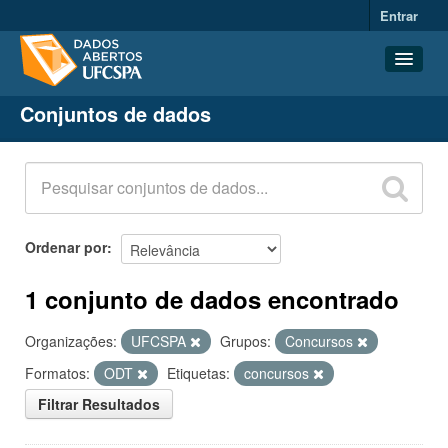
Entrar
Conjuntos de dados
Conjuntos de dados
Organizações
Grupos
Sobre
Ordenar por
1 conjunto de dados encontrado
Organizações:
UFCSPA
Grupos:
Concursos
Formatos:
ODT
Etiquetas:
concursos
Filtrar Resultados