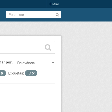
Entrar
nar por
T
Etiquetas:
IC