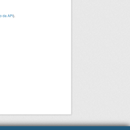
o da API
).