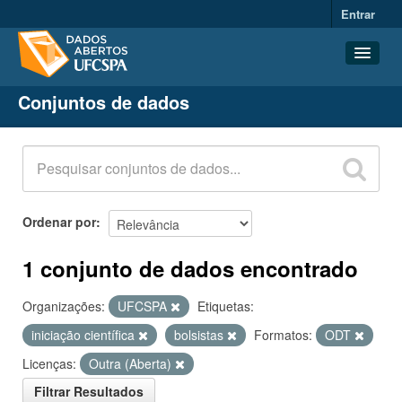
Entrar
Conjuntos de dados
Conjuntos de dados
Organizações
Grupos
Sobre
Ordenar por
1 conjunto de dados encontrado
Organizações:
UFCSPA
Etiquetas:
iniciação científica
bolsistas
Formatos:
ODT
Licenças:
Outra (Aberta)
Filtrar Resultados