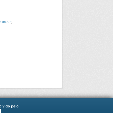
o da API
).
lvido pelo