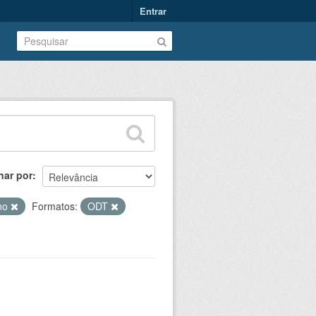
Entrar
nar por
no
Formatos:
ODT