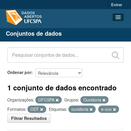
Entrar
Conjuntos de dados
Conjuntos de dados
Organizações
Grupos
Sobre
Ordenar por
1 conjunto de dados encontrado
Organizações:
UFCSPA
Grupos:
Ouvidoria
Formatos:
ODT
Etiquetas:
ouvidoria
e-ouv
Filtrar Resultados