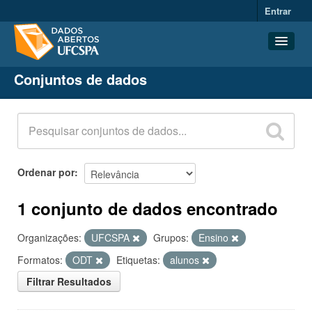
Entrar
Conjuntos de dados
Conjuntos de dados
Organizações
Grupos
Sobre
Ordenar por
1 conjunto de dados encontrado
Organizações:
UFCSPA
Grupos:
Ensino
Formatos:
ODT
Etiquetas:
alunos
Filtrar Resultados