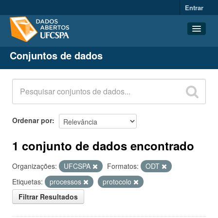
Entrar
Conjuntos de dados
Conjuntos de dados
Organizações
Grupos
Sobre
Ordenar por
1 conjunto de dados encontrado
Organizações:
UFCSPA
Formatos:
ODT
Etiquetas:
processos
protocolo
Filtrar Resultados