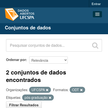
Entrar
Conjuntos de dados
Conjuntos de dados
Organizações
Grupos
Sobre
Ordenar por
2 conjuntos de dados
encontrados
Organizações:
UFCSPA
Formatos:
ODT
Etiquetas:
pós-graduação
Filtrar Resultados