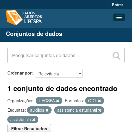
Entrar
Conjuntos de dados
Conjuntos de dados
Organizações
Grupos
Sobre
Ordenar por
1 conjunto de dados encontrado
Organizações:
UFCSPA
Formatos:
ODT
Etiquetas:
auxílios
assistência estudantil
assistência
Filtrar Resultados