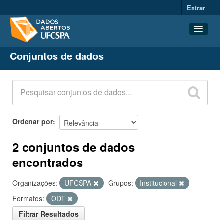
Entrar
Conjuntos de dados
Conjuntos de dados
Organizações
Grupos
Sobre
Ordenar por
2 conjuntos de dados
encontrados
Organizações:
UFCSPA
Grupos:
Institucional
Formatos:
ODT
Filtrar Resultados