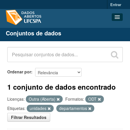
Entrar
Conjuntos de dados
Conjuntos de dados
Organizações
Grupos
Sobre
Ordenar por
1 conjunto de dados encontrado
Licenças:
Outra (Aberta)
Formatos:
ODT
Etiquetas:
unidades
departamentos
Filtrar Resultados