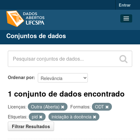
Entrar
Conjuntos de dados
Conjuntos de dados
Organizações
Grupos
Sobre
Ordenar por
1 conjunto de dados encontrado
Licenças:
Outra (Aberta)
Formatos:
ODT
Etiquetas:
pid
iniciação à docência
Filtrar Resultados