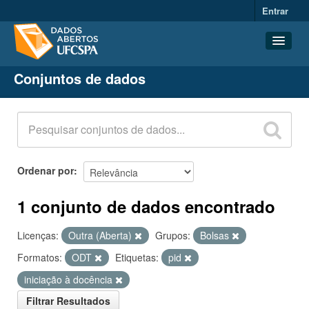
Entrar
Conjuntos de dados
Conjuntos de dados
Organizações
Grupos
Sobre
Ordenar por
1 conjunto de dados encontrado
Licenças:
Outra (Aberta)
Grupos:
Bolsas
Formatos:
ODT
Etiquetas:
pid
iniciação à docência
Filtrar Resultados