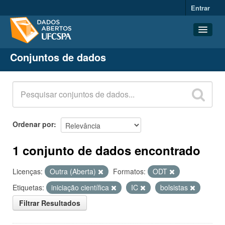
Entrar
Conjuntos de dados
Conjuntos de dados
Organizações
Grupos
Sobre
Ordenar por
1 conjunto de dados encontrado
Licenças:
Outra (Aberta)
Formatos:
ODT
Etiquetas:
iniciação científica
IC
bolsistas
Filtrar Resultados