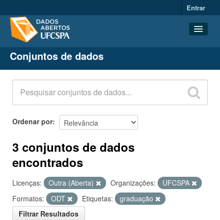
Entrar
Conjuntos de dados
Conjuntos de dados
Organizações
Grupos
Sobre
Ordenar por
3 conjuntos de dados
encontrados
Licenças:
Outra (Aberta)
Organizações:
UFCSPA
Formatos:
ODT
Etiquetas:
graduação
Filtrar Resultados