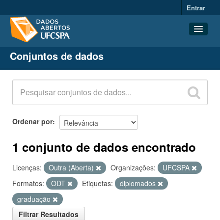
Entrar
Conjuntos de dados
Conjuntos de dados
Organizações
Grupos
Sobre
Ordenar por
1 conjunto de dados encontrado
Licenças:
Outra (Aberta)
Organizações:
UFCSPA
Formatos:
ODT
Etiquetas:
diplomados
graduação
Filtrar Resultados