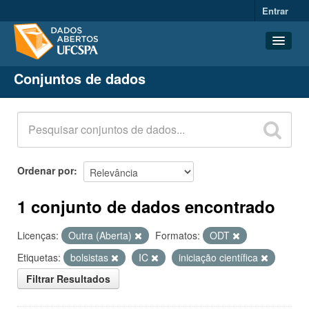
Entrar
Conjuntos de dados
Conjuntos de dados
Organizações
Grupos
Sobre
Ordenar por
1 conjunto de dados encontrado
Licenças:
Outra (Aberta)
Formatos:
ODT
Etiquetas:
bolsistas
IC
iniciação científica
Filtrar Resultados