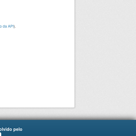
o da API
).
lvido pelo