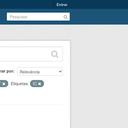
Entrar
nar por
T
Etiquetas:
IC