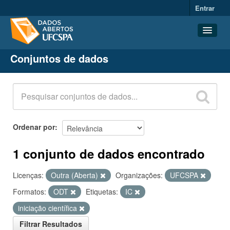
Entrar
Conjuntos de dados
Conjuntos de dados
Organizações
Grupos
Sobre
Ordenar por
1 conjunto de dados encontrado
Licenças:
Outra (Aberta)
Organizações:
UFCSPA
Formatos:
ODT
Etiquetas:
IC
iniciação científica
Filtrar Resultados