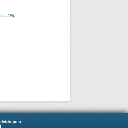
o da API
).
lvido pelo