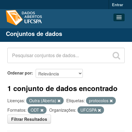
Entrar
Conjuntos de dados
Conjuntos de dados
Organizações
Grupos
Sobre
Ordenar por
1 conjunto de dados encontrado
Licenças:
Outra (Aberta)
Etiquetas:
protocolos
Formatos:
ODT
Organizações:
UFCSPA
Filtrar Resultados