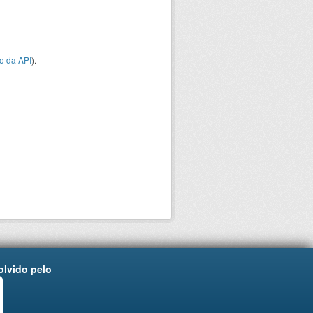
o da API
).
lvido pelo