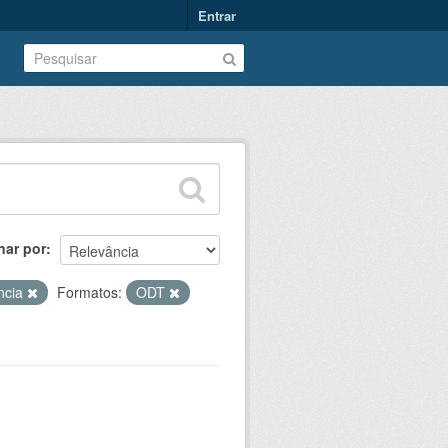
Entrar
nar por
ência
Formatos:
ODT