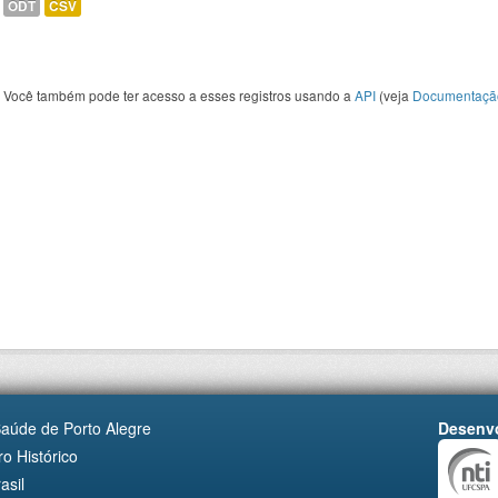
ODT
CSV
Você também pode ter acesso a esses registros usando a
API
(veja
Documentaçã
Saúde de Porto Alegre
Desenvo
o Histórico
asil