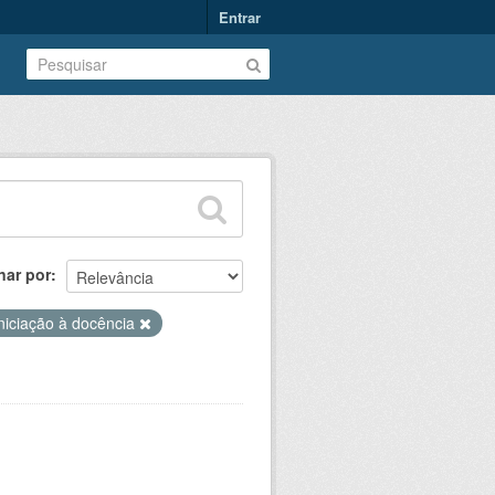
Entrar
nar por
iniciação à docência