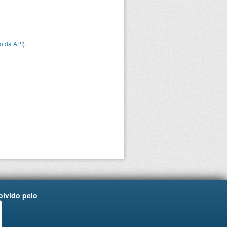
o da API
).
lvido pelo