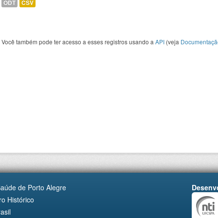
ODT
CSV
Você também pode ter acesso a esses registros usando a
API
(veja
Documentaçã
Saúde de Porto Alegre
Desenvo
o Histórico
asil