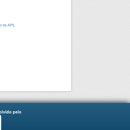
o da API
).
lvido pelo