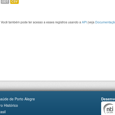
ODT
CSV
Você também pode ter acesso a esses registros usando a
API
(veja
Documentaçã
Saúde de Porto Alegre
Desenvo
o Histórico
asil