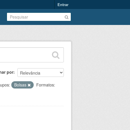
Entrar
nar por
upos:
Bolsas
Formatos: