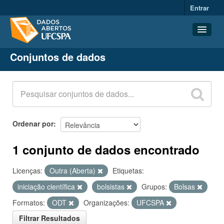
Entrar
Conjuntos de dados
Conjuntos de dados
Organizações
Grupos
Sobre
Ordenar por
1 conjunto de dados encontrado
Licenças:
Outra (Aberta)
Etiquetas:
iniciação científica
bolsistas
Grupos:
Bolsas
Formatos:
ODT
Organizações:
UFCSPA
Filtrar Resultados